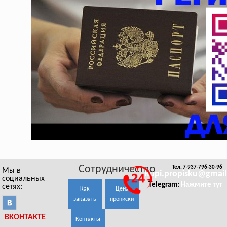
Сотрудничество
Тел. 7-937-796-30-96
Мы в
kupi.propisku@gmai
социальных
Telegram:
Нажмите тут
сетях:
Как
Цена
заказать
прописки
ВКОНТАКТЕ
Контакты